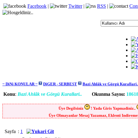
Facebook
|
Twitter
|
RSS
|
Con
~ DiNi KONULAR ~
DiGER - SERBEST
Bazi Ahlâk ve Görgü Kurallari.
Konu
:
Bazi Ahlâk ve Görgü Kurallari..
Okunma Sayısı:
1861
Üye Degilsiniz
! Yada Giris Yapmadiniz..
Üye Olmayanlar Mesaj Yazamaz, Eklenti Indiremez,
Sayfa
:
1