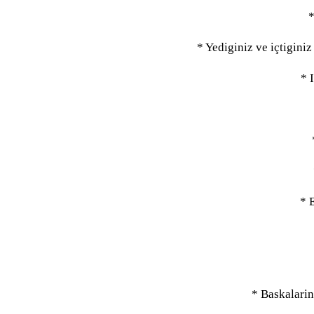
*
* Yediginiz ve içtigini
* 
* 
* Baskalarin