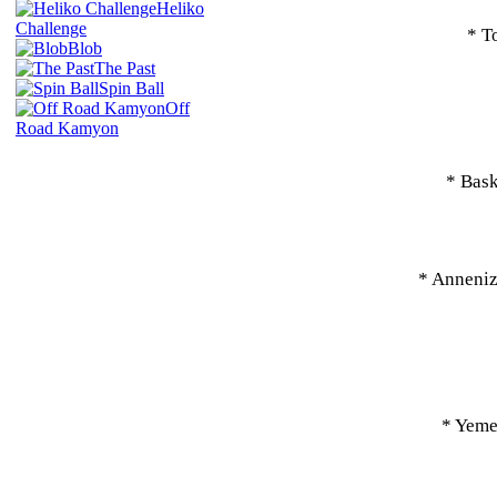
Heliko
Challenge
* T
Blob
The Past
Spin Ball
Off
Road Kamyon
* Bask
* Annenizi
* Yemek