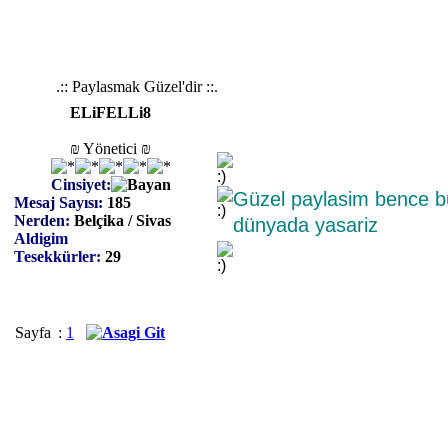
.:: Paylasmak Güzel'dir ::.
ELiFELLi8
₪ Yönetici ₪
Cinsiyet:
Güzel paylasim bence bu
Mesaj Sayısı:
185
Nerden:
Belçika / Sivas
dünyada yasariz
Aldigim
Tesekkürler:
29
Sayfa
:
1