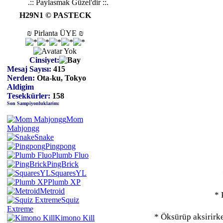
.:: Paylasmak Güzel'dir ::.
H29N1 © PASTECK
₪ Pirlanta ÜYE ₪
Cinsiyet:
Mesaj Sayısı:
415
Nerden:
Ota-ku, Tokyo
Aldigim
Tesekkürler:
158
Son Sampiyonluklarim:
Mom
Mahjongg
Snake
Pingpong
Plumb Fluo
PingBrick
SquaresYL
Plumb XP
Metroid
* 
Squiz
Extreme
* Öksürüp aksirirke
Kimono Kill