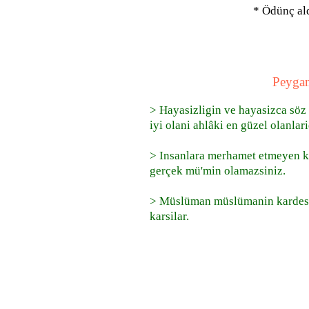
* Ödünç ald
Peygam
> Hayasizligin ve hayasizca söz
iyi olani ahlâki en güzel olanlari
> Insanlara merhamet etmeyen k
gerçek mü'min olamazsiniz.
> Müslüman müslümanin kardesidi
karsilar.