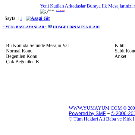
Yeni Katilan Arkadaslar Buraya Ilk Mesajlarinizi 
Yazan:
a ∂ м ι η
Sayfa
:
1
~ YENi BASLAYANLAR ~
HOSGELDiN MESAJLARI
Bu Konuda Seninde Mesajın Var
Kilitli
Normal Konu
Sabit Kon
Beğenilen Konu
Anket
Çok Beğenilen K.
WWW.YUMAYUM.COM © 200
Powered by SMF
~
© 2006-201
© Tüm Haklari Ali Baba ve Kirk H