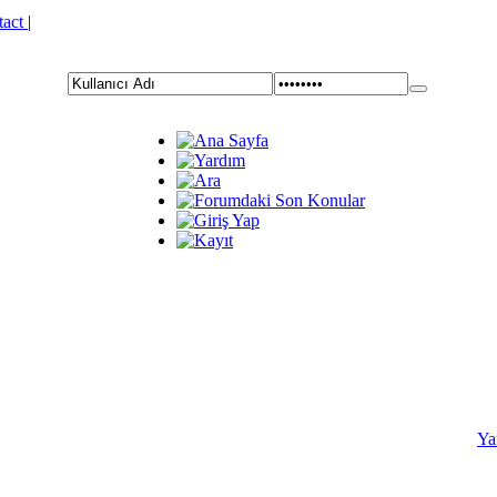
tact
|
Ya