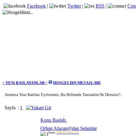
Facebook
|
Twitter
|
RSS
|
Con
~ YENi BASLAYANLAR ~
HOSGELDiN MESAJLARI
Aramiza Yeni Katilan Üyelerimiz, Bu Bölümde Tanisalim Ne Dersiniz?..
Sayfa
:
1
Konu Başlığı
Orhan Afacan@dan Selamlar
Yazan:
ORHAN AFACAN