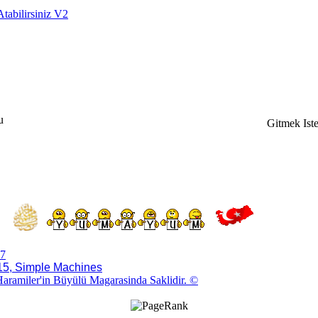
Atabilirsiniz V2
u
Gitmek Iste
7
5, Simple Machines
aramiler'in Büyülü Magarasinda Saklidir. ©