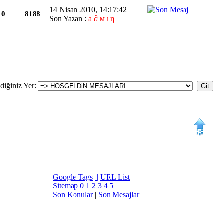
14 Nisan 2010, 14:17:42
0
8188
Son Yazan :
a ∂ м ι η
diğiniz Yer
:
Google Tags
|
URL List
Sitemap
0
1
2
3
4
5
Son Konular
|
Son Mesajlar