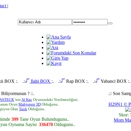
tact
|
ü BOX :.
.:
Ilahi BOX
:.
.:
Rap BOX :.
.:
Yabanci BOX :.
i Biliyormusun ? ::.
.:: Son Samp
PASTECK
'nin
Al Kaç
Oyunundaki Yenilmezliğini..
H29N1 © 
nanan Oyun
Mahjongg 3D
Olduğunu..
mpiyon Olan
Tarık
Olduğunu..
Skor:
lümde
399
Tane Oyun Bulundugunu..
Mom Ma
yun Oynama Sayisi
336470
Oldugunu..