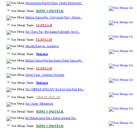
Düsüncelerin Pozitif Olsun, Cünkü Düsünceler...
Son Mesaji Yazan:
H29N1 © PASTECK
Muhsin Yazıcıoğlu - Üsüyorum (Siir) + Ekstra...
Son Mesaji Yazan:
ELiFELLi8
Siir | Fatos Nar | Her Zaman Kalbimde, Sen O...
Son Mesaji Yazan:
ELiFELLi8
Mustafa Karayaz - Arkadaşız
Son Mesaji Yazan:
Makanze
Muhsin Yazıcıoğlu'dan Annesi Fidan Yazıcıoğl...
Son Mesaji Yazan:
ELiFELLi8
Sergül Vural - Gurbetin Ötesinde
Son Mesaji Yazan:
Makanze
Siir | ORHAN AFACAN | En Acılı Gün Fırat Kal...
Son Mesaji Yazan:
ORHAN AFACAN
Siir | Asker | Mehmetcik
Son Mesaji Yazan:
H29N1 © PASTECK
Bir Hukukcunun Ilan-i Askini Anlatan Siir..
Son Mesaji Yazan:
H29N1 © PASTECK