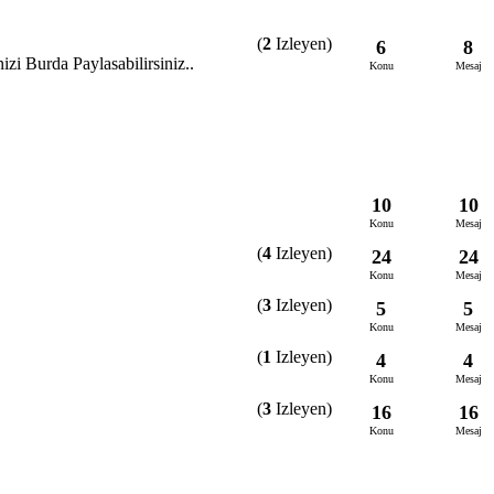
(
2
Izleyen)
6
8
zi Burda Paylasabilirsiniz..
Konu
Mesaj
10
10
Konu
Mesaj
(
4
Izleyen)
24
24
Konu
Mesaj
(
3
Izleyen)
5
5
Konu
Mesaj
(
1
Izleyen)
4
4
Konu
Mesaj
(
3
Izleyen)
16
16
Konu
Mesaj