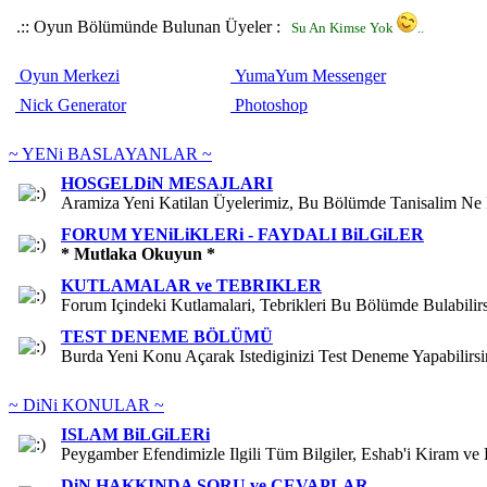
.:: Oyun Bölümünde Bulunan Üyeler :
Su An Kimse Yok
..
Oyun Merkezi
YumaYum Messenger
Nick Generator
Photoshop
~ YENi BASLAYANLAR ~
HOSGELDiN MESAJLARI
Aramiza Yeni Katilan Üyelerimiz, Bu Bölümde Tanisalim Ne D
FORUM YENiLiKLERi - FAYDALI BiLGiLER
* Mutlaka Okuyun *
KUTLAMALAR ve TEBRIKLER
Forum Içindeki Kutlamalari, Tebrikleri Bu Bölümde Bulabilirs
TEST DENEME BÖLÜMÜ
Burda Yeni Konu Açarak Istediginizi Test Deneme Yapabilirsin
~ DiNi KONULAR ~
ISLAM BiLGiLERi
Peygamber Efendimizle Ilgili Tüm Bilgiler, Eshab'i Kiram ve E
DiN HAKKINDA SORU ve CEVAPLAR