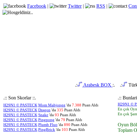
Facebook
|
Twitter
|
RSS
|
Con
.:
Arabesk BOX
:.
.:
Türk
.:: Son Skorlar ::.
.:: Bunlar
H29N1 © 
H29N1 © PASTECK
Mom Mahjongg
'da
7.388
Puan Aldı
En çok Oy
H29N1 © PASTECK
Dragon
'da
335
Puan Aldı
En çok Şa
H29N1 © PASTECK
Snake
'da
93
Puan Aldı
H29N1 © PASTECK
Pingpong
'da
79
Puan Aldı
Oyun Bö
H29N1 © PASTECK
Plumb Fluo
'da
890
Puan Aldı
H29N1 © PASTECK
PingBrick
'da
103
Puan Aldı
Toplam O