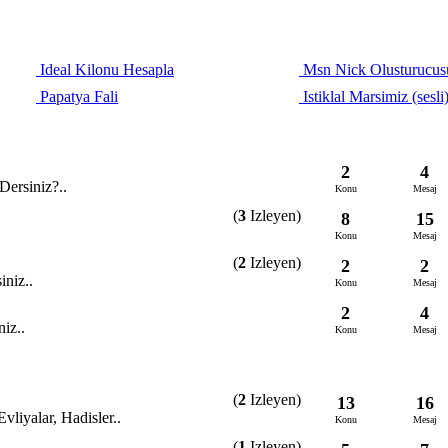
Ideal Kilonu Hesapla
Msn Nick Olusturucus
Papatya Fali
Istiklal Marsimiz (sesli
2
4
ersiniz?..
Konu
Mesaj
(
3
Izleyen)
8
15
Konu
Mesaj
(
2
Izleyen)
2
2
iniz..
Konu
Mesaj
2
4
iz..
Konu
Mesaj
(
2
Izleyen)
13
16
vliyalar, Hadisler..
Konu
Mesaj
(
1
Izleyen)