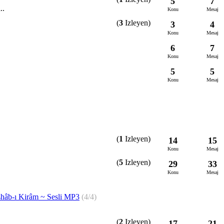
5
7
..
Konu
Mesaj
(
3
Izleyen)
3
4
Konu
Mesaj
6
7
Konu
Mesaj
5
5
Konu
Mesaj
(
1
Izleyen)
14
15
Konu
Mesaj
(
5
Izleyen)
29
33
Konu
Mesaj
hâb-ı Kirâm ~ Sesli MP3
(4/4)
(
2
Izleyen)
17
21