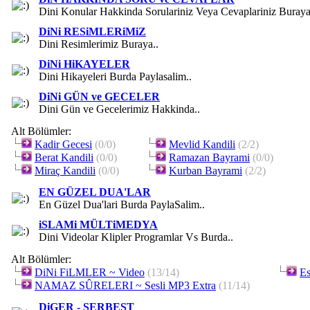
Dini Konular Hakkinda Sorulariniz Veya Cevaplariniz Buraya
DiNi RESiMLERiMiZ
Dini Resimlerimiz Buraya..
DiNi HiKAYELER
Dini Hikayeleri Burda Paylasalim..
DiNi GÜN ve GECELER
Dini Gün ve Gecelerimiz Hakkinda..
Alt Bölümler:
Kadir Gecesi
(0/0)
Mevlid Kandili
(2/2)
Berat Kandili
(0/0)
Ramazan Bayrami
(0/0)
Miraç Kandili
(0/0)
Kurban Bayrami
(2/2)
EN GÜZEL DUA'LAR
En Güzel Dua'lari Burda PaylaSalim..
iSLAMi MÜLTiMEDYA
Dini Videolar Klipler Programlar Vs Burda..
Alt Bölümler:
DiNi FiLMLER ~ Video
(13/14)
Es
NAMAZ SÛRELERI ~ Sesli MP3 Extra
(11/14)
DiGER - SERBEST