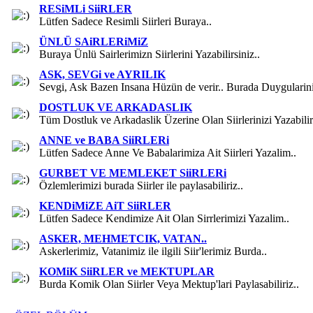
RESiMLi SiiRLER
Lütfen Sadece Resimli Siirleri Buraya..
ÜNLÜ SAiRLERiMiZ
Buraya Ünlü Sairlerimizn Siirlerini Yazabilirsiniz..
ASK, SEVGi ve AYRILIK
Sevgi, Ask Bazen Insana Hüzün de verir.. Burada Duygulariniz
DOSTLUK VE ARKADASLIK
Tüm Dostluk ve Arkadaslik Üzerine Olan Siirlerinizi Yazabilirs
ANNE ve BABA SiiRLERi
Lütfen Sadece Anne Ve Babalarimiza Ait Siirleri Yazalim..
GURBET VE MEMLEKET SiiRLERi
Özlemlerimizi burada Siirler ile paylasabiliriz..
KENDiMiZE AiT SiiRLER
Lütfen Sadece Kendimize Ait Olan Sirrlerimizi Yazalim..
ASKER, MEHMETCIK, VATAN..
Askerlerimiz, Vatanimiz ile ilgili Siir'lerimiz Burda..
KOMiK SiiRLER ve MEKTUPLAR
Burda Komik Olan Siirler Veya Mektup'lari Paylasabiliriz..