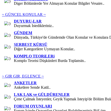
Diger Bölümlerde Yer Almayan Konular Bilgiler Vesaire..
~ GÜNCEL KONULAR ~
DUYURU-LAR
Duyurmak Istedikleriniz..
GÜNDEM
Dünyada, Türkiye'de Gündemde Olan Konular ve Konulara Da
SERBEST KÜRSÜ
Diğer Kategorilere Uymayan Konular..
KOMPLO TEORiLERi
Komplo Teorisi Düşkünleri Burda Toplansin..
~ GIR GIR, EGLENCE ~
ANKETLER
Anketlere Sende Katil..
LAK LAK ve GÜLDÜRENLER
Çene Çalmak İsteyenler, Geyik Yapmak Isteyip'de Bölüm Bul
FORUM OYUNLARI
Forum Içinde Oynanilan Oyunlari Bulabileceginiz BöLüm..