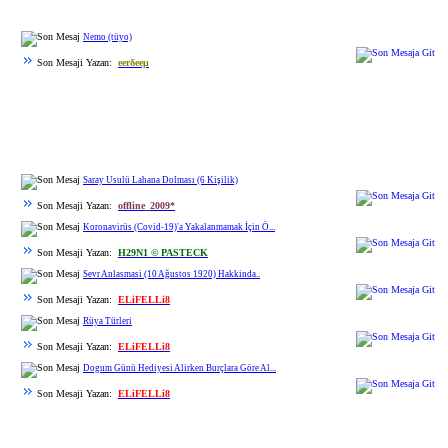
Nemo (tüyo)
Son Mesaji Yazan:
eerδeeμ
Saray Usulü Lahana Dolması (6 Kişilik)
Son Mesaji Yazan:
offline_2009*
Koronavirüs (Covid-19)'a Yakalanmamak İçin Ö...
Son Mesaji Yazan:
H29N1 © PASTECK
Sevr Anlasmasi (10 Ağustos 1920) Hakkinda..
Son Mesaji Yazan:
ELiFELLi8
Rüya Türleri
Son Mesaji Yazan:
ELiFELLi8
Dogum Günü Hediyesi Alirken Burçlara Göre Al...
Son Mesaji Yazan:
ELiFELLi8