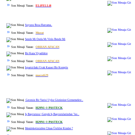
Son Mesaji Yazan:
ELiFELLi8
Suyunu Bosa Harcama..
Son Mesaji Yazan:
Murat
Sende Mi Onda Mı Virüs Bende Mi
Son Mesaji Yazan:
ORHAN AFACAN
Bir Kaza Viyadükte
Son Mesaji Yazan:
ORHAN AFACAN
Isparta'daki Ucak Kazasi Bir Komplo
Son Mesaji Yazan:
maccoli29
Gecenin Bir Yarisi Uyku Gözünüze Girmemekte...
Son Mesaji Yazan:
H29N1 © PASTECK
Iş Başvurusu | Gerçek Iş Başvurularindan "ko...
Son Mesaji Yazan:
H29N1 © PASTECK
Memleketinizden Cikan Ünlüler Kimler ?