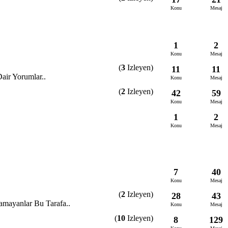
Konu
Mesaj
1
2
Konu
Mesaj
(
3
Izleyen)
11
11
ir Yorumlar..
Konu
Mesaj
(
2
Izleyen)
42
59
Konu
Mesaj
1
2
Konu
Mesaj
7
40
Konu
Mesaj
(
2
Izleyen)
28
43
amayanlar Bu Tarafa..
Konu
Mesaj
(
10
Izleyen)
8
129