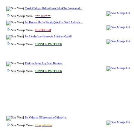
Yasak Oldugu Halde Giren Erkek'ler Buyursunl...
Son Mesaji Yazan:
*** RaP***
Bir Bayanı Mutlu Etmek Çok Zor Degil Aslında...
Son Mesaji Yazan:
ELiFELLi8
Bu 6 kadınla evlenmeyin ! İmâm-ı Gazâli
Son Mesaji Yazan:
H29N1 © PASTECK
Türkiye Super Lig Puan Durumu
Son Mesaji Yazan:
H29N1 © PASTECK
Bu Videoya Gülmesseniz Gülmeyin..
Son Mesaji Yazan:
Crazy-Purlin