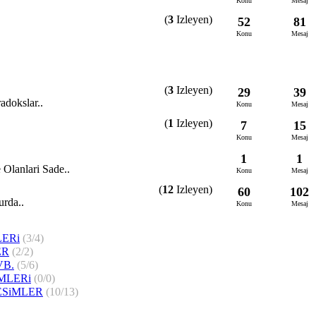
Konu
Mesaj
(
3
Izleyen)
52
81
Konu
Mesaj
(
3
Izleyen)
29
39
adokslar..
Konu
Mesaj
(
1
Izleyen)
7
15
Konu
Mesaj
1
1
 Olanlari Sade..
Konu
Mesaj
(
12
Izleyen)
60
102
urda..
Konu
Mesaj
ERi
(3/4)
ER
(2/2)
VB.
(5/6)
MLERi
(0/0)
SiMLER
(10/13)