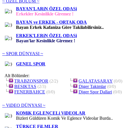
~ ÖZEL BÖLÜM ~
BAYAN'LARiN ÖZEL ODASi
Erkekler Kesinlikle Giremez !
BAYAN ve ERKEK - ORTAK ODA
Bayan Erkek Kafaniza Göre Takilabilirsiniz..
ERKEK'LERiN ÖZEL ODASi
Bayan'lar Kesinlikle Giremez !
~ SPOR DÜNYASI ~
GENEL SPOR
Alt Bölümler:
TRABZONSPOR
(2/2)
GALATASARAY
(0/0)
BESIKTAS
(2/3)
Diger Takimlar
(0/0)
FENERBAHCE
(0/0)
Diger Spor Dallari
(0/0)
~ ViDEO DÜNYASI ~
KOMiK EGLENCELi ViDEOLAR
Bizleri Güldüren Komik Ve Eglence Videolar Burda..
TÜRKCE FiLMLER