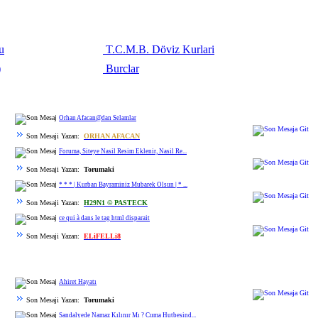
u
T.C.M.B. Döviz Kurlari
)
Burclar
Orhan Afacan@dan Selamlar
Son Mesaji Yazan:
ORHAN AFACAN
Foruma, Siteye Nasil Resim Eklenir, Nasil Re...
Son Mesaji Yazan:
Torumaki
* * * | Kurban Bayraminiz Mubarek Olsun | * ...
Son Mesaji Yazan:
H29N1 © PASTECK
ce qui à dans le tag html disparait
Son Mesaji Yazan:
ELiFELLi8
Ahiret Hayatı
Son Mesaji Yazan:
Torumaki
Sandalyede Namaz Kılınır Mı ? Cuma Hutbesind...