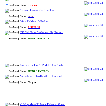
Son Mesaji Yazan:
a ∂ м ι η
Peygamber Efendimiz (s.a.s) Doğduğu Ev..
Son Mesaji Yazan:
momo
Cukura Sürükleyen Gülücükler..
Son Mesaji Yazan:
ELiFELLi8
2012 Dini Günler, Geceler, Kandiller, Bayram...
Son Mesaji Yazan:
H29N1 © PASTECK
Kisa, Güzel Bir Dua: "CENNETİNİN en güzel y...
Son Mesaji Yazan:
H29N1 © PASTECK
Aziz Mahmud Hüdayi Hazretleri ~ Hüdayi Yolu
Son Mesaji Yazan:
Ningcra
Mutlulugun Formülü Kuran-ı Kerim’deki 40 aye...