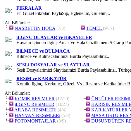
FIKRALAR
En Güzel Fikralari PaylaSip, Eglenelim, Gülelim,..
Alt Bölümler:
NASRETTiN HOCA
(7/8)
TEMEL
(9/17)
iLGiNC OLAYLAR ve HiKAYELER
Hayatin Içinden Ilginç Anlar Ve Hala CözülememiS Garip Par
BiLMECE ve BULMACA
Bilmece ve Bulmacalarimizi Burda Paylasabiliriz..
SESLi DOSYALAR ve SLAYTLAR
Sesli Dosyalarimizi Slaytlarimizi Burda Paylasabiliriz.. Türkçe
RESiM ve KARiKATÜR
Komik, Ilginç, Korkunç, Güzel, Vs.. Resim ve Karikatürler B
Alt Bölümler:
KOMiK RESiMLER
(17/29)
ÜNLÜLER RESiML
iLGiNC RESiMLER
(11/27)
KARISIK RESiML
ARABA RESiMLERi
(4/4)
KARiKATÜRLER 
HAYVAN RESiMLERi
(5/8)
MASA ÜSTÜ RESi
FOTOMONTAJLAR
(3/9)
DÜSÜNDÜREN RE