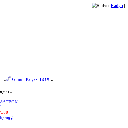
Radyo
|
.:
Günün Parçasi BOX
:.
iyon ::.
PASTECK
7388
hjongg