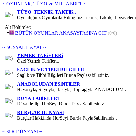
~ OYUNLAR, TÜYO ve MUHABBET ~
TÜYO, TEKNiK, TAKTiK..
Oynadiginiz Oyunlarda Bildiginiz Teknik, Taktik, Tavsiyelerini
Alt Bölümler:
BÜTÜN OYUNLAR ANASAYFASINA GIT
(0/0)
~ SOSYAL HAYAT ~
YEMEK TARiFLERi
Özel Yemek Tarifleri..
SAGLIK VE TIBBI BILGILER
Saglik ve Tibbi Bilgileri Burda Paylasabilirsiniz..
ANADOLUDAN ESiNTiLER
Havasiyla, Suyuyla, Tasiyla, Topragiyla ANADOLUM..
RÜYA TABiRLERi
Rüya ile Ilgi HerSeyi Burda PaylaSabilirsiniz..
BURçLAR DÜNYASI
Burçlar Hakkinda HerSeyi Burda PaylaSabilirsiniz..
~ SiiR DÜNYASI ~