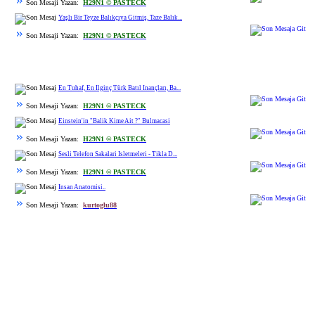
Son Mesaji Yazan:
H29N1 © PASTECK
Yaşlı Bir Teyze Balıkçıya Gitmiş, Taze Balık...
Son Mesaji Yazan:
H29N1 © PASTECK
En Tuhaf, En Ilginç Türk Batıl Inançları, Ba...
Son Mesaji Yazan:
H29N1 © PASTECK
Einstein'in "Balik Kime Ait ?" Bulmacasi
Son Mesaji Yazan:
H29N1 © PASTECK
Sesli Telefon Sakalari Isletmeleri - Tikla D...
Son Mesaji Yazan:
H29N1 © PASTECK
Insan Anatomisi..
Son Mesaji Yazan:
kurtoglu88