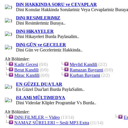
DiN HAKKINDA SORU ve CEVAPLAR
Dini Konular Hakkinda Sorulariniz Veya Cevaplariniz Buraya
DiNi RESiMLERiMiZ
Dini Resimlerimiz Buraya..
DiNi HiKAYELER
Dini Hikayeleri Burda Paylasalim..
DiNi GÜN ve GECELER
Dini Gün ve Gecelerimiz Hakkinda..
Alt Bölümler:
Kadir Gecesi
(0/0)
Mevlid Kandili
(2/2)
Berat Kandili
(0/0)
Ramazan Bayrami
(0/0)
Miraç Kandili
(0/0)
Kurban Bayrami
(2/2)
EN GÜZEL DUA'LAR
En Güzel Dua'lari Burda PaylaSalim..
iSLAMi MÜLTiMEDYA
Dini Videolar Klipler Programlar Vs Burda..
Alt Bölümler:
DiNi FiLMLER ~ Video
(13/14)
Es
NAMAZ SÛRELERI ~ Sesli MP3 Extra
(11/14)