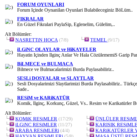
FORUM OYUNLARI
Forum Içinde Oynanilan Oyunlari Bulabileceginiz BöLüm..
FIKRALAR
En Güzel Fikralari PaylaSip, Eglenelim, Gülelim,..
Alt Bölümler:
NASRETTiN HOCA
(7/8)
TEMEL
(9/17)
iLGiNC OLAYLAR ve HiKAYELER
Hayatin Içinden Ilginç Anlar Ve Hala CözülememiS Garip Par
BiLMECE ve BULMACA
Bilmece ve Bulmacalarimizi Burda Paylasabiliriz..
SESLi DOSYALAR ve SLAYTLAR
Sesli Dosyalarimizi Slaytlarimizi Burda Paylasabiliriz.. Türkçe
Sade..
RESiM ve KARiKATÜR
Komik, Ilginç, Korkunç, Güzel, Vs.. Resim ve Karikatürler B
Alt Bölümler:
KOMiK RESiMLER
(17/29)
ÜNLÜLER RESiML
iLGiNC RESiMLER
(11/27)
KARISIK RESiML
ARABA RESiMLERi
(4/4)
KARiKATÜRLER 
HAYVAN RESiMLERi
(5/8)
MASA ÜSTÜ RESi