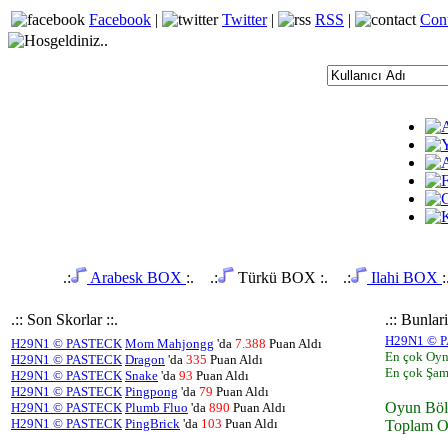
Facebook
|
Twitter
|
RSS
|
Con
.:
Arabesk BOX
:.
.:
Türkü BOX :.
.:
Ilahi BOX
:
.:: Son Skorlar ::.
.:: Bunlar
H29N1 © 
H29N1 © PASTECK
Mom Mahjongg
'da
7.388
Puan Aldı
En çok Oy
H29N1 © PASTECK
Dragon
'da
335
Puan Aldı
En çok Şa
H29N1 © PASTECK
Snake
'da
93
Puan Aldı
H29N1 © PASTECK
Pingpong
'da
79
Puan Aldı
Oyun Bö
H29N1 © PASTECK
Plumb Fluo
'da
890
Puan Aldı
H29N1 © PASTECK
PingBrick
'da
103
Puan Aldı
Toplam O