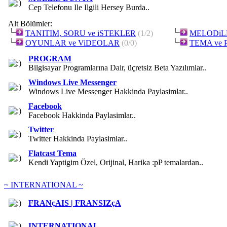
Cep Telefonu Ile Ilgili Hersey Burda..
Alt Bölümler:
TANITIM, SORU ve iSTEKLER
(1/2)
MELODiL
OYUNLAR ve ViDEOLAR
(0/0)
TEMA ve
PROGRAM
Bilgisayar Programlarına Dair, üçretsiz Beta Yazılımlar..
Windows Live Messenger
Windows Live Messenger Hakkinda Paylasimlar..
Facebook
Facebook Hakkinda Paylasimlar..
Twitter
Twitter Hakkinda Paylasimlar..
Flatcast Tema
Kendi Yaptigim Özel, Orijinal, Harika :pP temalardan..
~ INTERNATIONAL ~
FRANçAIS | FRANSIZçA
INTERNATIONAL