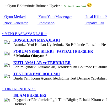
.:: Oyun Bölümünde Bulunan Üyeler :
Su An Kimse Yok
..
Oyun Merkezi
YumaYum Messenger
Ideal Kilonu 
Nick Generator
Photoshop
Papatya Fali
~ YENi BASLAYANLAR ~
HOSGELDiN MESAJLARI
Aramiza Yeni Katilan Üyelerimiz, Bu Bölümde Tanisalim Ne D
FORUM YENiLiKLERi - FAYDALI BiLGiLER
* Mutlaka Okuyun *
KUTLAMALAR ve TEBRIKLER
Forum Içindeki Kutlamalari, Tebrikleri Bu Bölümde Bulabilirs
TEST DENEME BÖLÜMÜ
Burda Yeni Konu Açarak Istediginizi Test Deneme Yapabilirsin
~ DiNi KONULAR ~
ISLAM BiLGiLERi
Peygamber Efendimizle Ilgili Tüm Bilgiler, Eshab'i Kiram ve E
Hadisler..