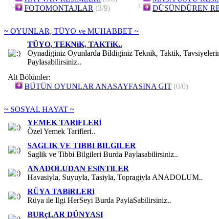
FOTOMONTAJLAR
(3/9)
DÜSÜNDÜREN RE
~ OYUNLAR, TÜYO ve MUHABBET ~
TÜYO, TEKNiK, TAKTiK..
Oynadiginiz Oyunlarda Bildiginiz Teknik, Taktik, Tavsiyeleri
Paylasabilirsiniz..
Alt Bölümler:
BÜTÜN OYUNLAR ANASAYFASINA GIT
(0/0)
~ SOSYAL HAYAT ~
YEMEK TARiFLERi
Özel Yemek Tarifleri..
SAGLIK VE TIBBI BILGILER
Saglik ve Tibbi Bilgileri Burda Paylasabilirsiniz..
ANADOLUDAN ESiNTiLER
Havasiyla, Suyuyla, Tasiyla, Topragiyla ANADOLUM..
RÜYA TABiRLERi
Rüya ile Ilgi HerSeyi Burda PaylaSabilirsiniz..
BURçLAR DÜNYASI