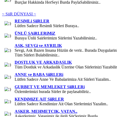
Burçlar Hakkinda HerSeyi Burda PaylaSabilirsiniz..
~ SiiR DÜNYASI ~
RESiMLi SiiRLER
Lütfen Sadece Resimli Siirleri Buraya..
ÜNLÜ SAiRLERiMiZ
Buraya Ünlü Sairlerimizn Siirlerini Yazabilirsiniz..
ASK, SEVGi ve AYRILIK
Sevgi, Ask Bazen Insana Hüzün de verir.. Burada Duygularin
Tüm Siirleri Bulabilirsiniz..
DOSTLUK VE ARKADASLIK
Tüm Dostluk ve Arkadaslik Üzerine Olan Siirlerinizi Yazabilirs
ANNE ve BABA SiiRLERi
Lütfen Sadece Anne Ve Babalarimiza Ait Siirleri Yazalim..
GURBET VE MEMLEKET SiiRLERi
Özlemlerimizi burada Siirler ile paylasabiliriz..
KENDiMiZE AiT SiiRLER
Lütfen Sadece Kendimize Ait Olan Sirrlerimizi Yazalim..
ASKER, MEHMETCIK, VATAN..
Askerlerimiz, Vatanimiz ile ilgili Siir'lerimiz Burda..