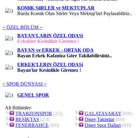
KOMiK SiiRLER ve MEKTUPLAR
Burda Komik Olan Siirler Veya Mektup'lari Paylasabiliriz..
~ ÖZEL BÖLÜM ~
BAYAN'LARiN ÖZEL ODASi
Erkekler Kesinlikle Giremez !
BAYAN ve ERKEK - ORTAK ODA
Bayan Erkek Kafaniza Göre Takilabilirsiniz..
ERKEK'LERiN ÖZEL ODASi
Bayan'lar Kesinlikle Giremez !
~ SPOR DÜNYASI ~
GENEL SPOR
Alt Bölümler:
TRABZONSPOR
(2/2)
GALATASARAY
(0/0)
BESIKTAS
(2/3)
Diger Takimlar
(0/0)
FENERBAHCE
(0/0)
Diger Spor Dallari
(0/0)