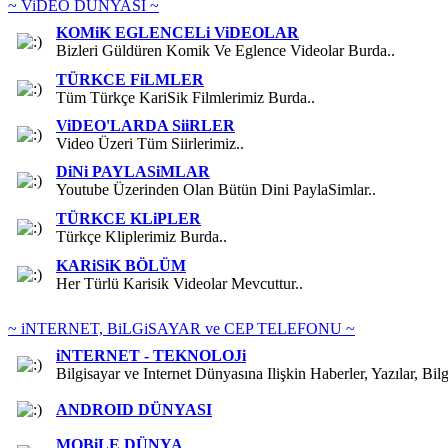
~ ViDEO DÜNYASI ~
KOMiK EGLENCELi ViDEOLAR
Bizleri Güldüren Komik Ve Eglence Videolar Burda..
TÜRKCE FiLMLER
Tüm Türkçe KariSik Filmlerimiz Burda..
ViDEO'LARDA SiiRLER
Video Üzeri Tüm Siirlerimiz..
DiNi PAYLASiMLAR
Youtube Üzerinden Olan Bütün Dini PaylaSimlar..
TÜRKCE KLiPLER
Türkçe Kliplerimiz Burda..
KARiSiK BÖLÜM
Her Türlü Karisik Videolar Mevcuttur..
~ iNTERNET, BiLGiSAYAR ve CEP TELEFONU ~
iNTERNET - TEKNOLOJi
Bilgisayar ve Internet Dünyasına Ilişkin Haberler, Yazılar, Bilgi
ANDROID DÜNYASI
MOBiLE DÜNYA