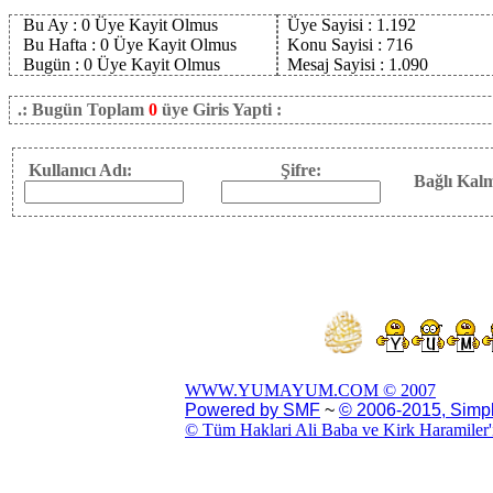
Bu Ay :
0
Üye Kayit Olmus
Üye Sayisi :
1.192
Bu Hafta :
0
Üye Kayit Olmus
Konu Sayisi :
716
Bugün :
0
Üye Kayit Olmus
Mesaj Sayisi :
1.090
.: Bugün Toplam
0
üye Giris Yapti :
Kullanıcı Adı:
Şifre:
Bağlı Kalm
WWW.YUMAYUM.COM © 2007
Powered by SMF
~
© 2006-2015, Simp
© Tüm Haklari Ali Baba ve Kirk Haramiler'