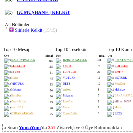
GÜMÜŞHANE | KELKiT
Alt Bölümler:
Siirlerle Kelkit
(15/15)
Top 10 Mesaj
Top 10 Tesekkür
Top 10 Konu
Üye
Mesaj
Üye
Tesk.
Üye
H29N1 © PASTECK
H29N1 © PASTECK
158
H29N1 © PAS
415
ELiFELLi8
a ∂ м ι η
74
ELiFELLi8
185
a ∂ м ι η
ELiFELLi8
29
a ∂ м ι η
61
Murat
ViDTÜRK
15
ViDTÜRK
48
ViDTÜRK
NETS
10
RoseDen
33
Makanze
eerδeeμ
8
Makanze
30
RoseDen
Makanze
7
ORHAN AFAC
30
Crazy-Purlin
RoseDen
6
offline_2009*
29
maccoli29
Murat
6
Murat
28
ORHAN AFACAN
Crazy-Purlin
5
NETS
25
.: Suan
YumaYum
'da
251
Ziyaretçi ve
0
Üye Bulunmakta :