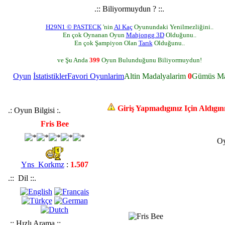
.:: Biliyormuydun ? ::.
H29N1 © PASTECK
'nin
Al Kaç
Oyunundaki Yenilmezliğini..
En çok Oynanan Oyun
Mahjongg 3D
Olduğunu..
En çok Şampiyon Olan
Tarık
Olduğunu..
ve Şu Anda
399
Oyun Bulunduğunu Biliyormuydun!
Oyun
İstatistikler
Favori Oyunlarim
Altin Madalyalarim
0
Gümüs Ma
Giriş Yapmadıgınız Için Aldıgı
.: Oyun Bilgisi :.
Fris Bee
Oy
Yns_Korkmz
:
1.507
.:: Dil ::.
.:: Hızlı Arama ::.