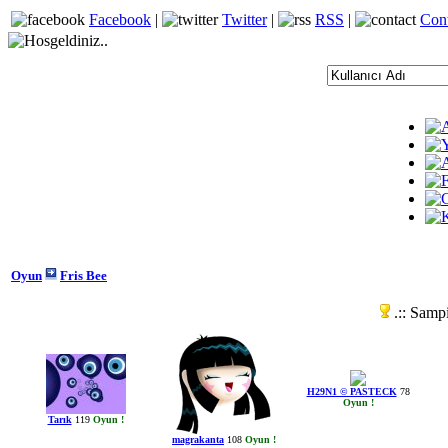
Facebook
|
Twitter
|
RSS
|
Con
Oyun
Fris Bee
.:: Sampi
H29N1 © PASTECK
78
Oyun !
Tarık
119
Oyun !
magrakanta
108
Oyun !