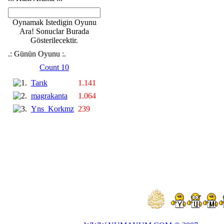
Oynamak Istedigin Oyunu
Ara! Sonuclar Burada
Gösterilecektir.
.: Günün Oyunu :.
Count 10
Tarık
1.141
magrakanta
1.064
Yns_Korkmz
239