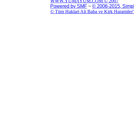
WWW.YUMAYUM.COM © 2007
Powered by SMF
~
© 2006-2015, Simp
© Tüm Haklari Ali Baba ve Kirk Haramiler'