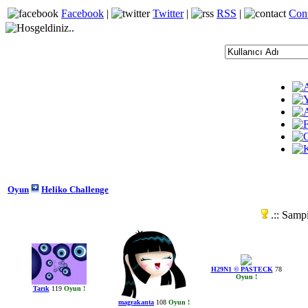
Facebook
|
Twitter
|
RSS
|
Con
Oyun
Heliko Challenge
.:: Sampi
H29N1 © PASTECK
78
Oyun !
Tarık
119
Oyun !
magrakanta
108
Oyun !