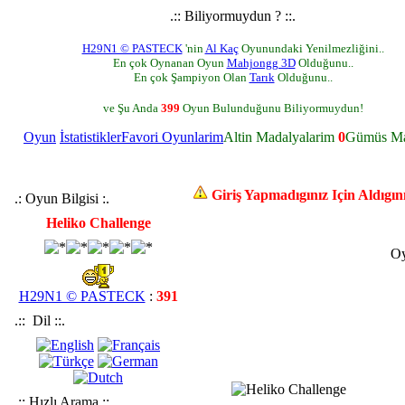
.:: Biliyormuydun ? ::.
H29N1 © PASTECK
'nin
Al Kaç
Oyunundaki Yenilmezliğini..
En çok Oynanan Oyun
Mahjongg 3D
Olduğunu..
En çok Şampiyon Olan
Tarık
Olduğunu..
ve Şu Anda
399
Oyun Bulunduğunu Biliyormuydun!
Oyun
İstatistikler
Favori Oyunlarim
Altin Madalyalarim
0
Gümüs Ma
Giriş Yapmadıgınız Için Aldıgı
.: Oyun Bilgisi :.
Heliko Challenge
Oy
H29N1 © PASTECK
:
391
.:: Dil ::.
.:: Hızlı Arama ::.