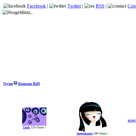
Facebook
|
Twitter
|
RSS
|
Con
Oyun
Kimono Kill
H29N
Tarık
119
Oyun !
magrakanta
108
Oyun !