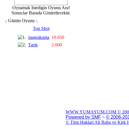
Oynamak Istedigin Oyunu Ara!
Sonuclar Burada Gösterilecektir.
.: Günün Oyunu :.
Top Shot
magrakanta
10.650
Tarık
2.000
WWW.YUMAYUM.COM © 200
Powered by SMF
~
© 2006-201
© Tüm Haklari Ali Baba ve Kirk H