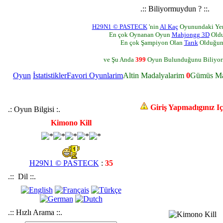
.:: Biliyormuydun ? ::.
H29N1 © PASTECK
'nin
Al Kaç
Oyunundaki Yeni
En çok Oynanan Oyun
Mahjongg 3D
Oldu
En çok Şampiyon Olan
Tarık
Olduğun
ve Şu Anda
399
Oyun Bulunduğunu Biliyo
Oyun
İstatistikler
Favori Oyunlarim
Altin Madalyalarim
0
Gümüs Ma
Giriş Yapmadıgınız Iç
.: Oyun Bilgisi :.
Kimono Kill
H29N1 © PASTECK
:
35
.:: Dil ::.
.:: Hızlı Arama ::.