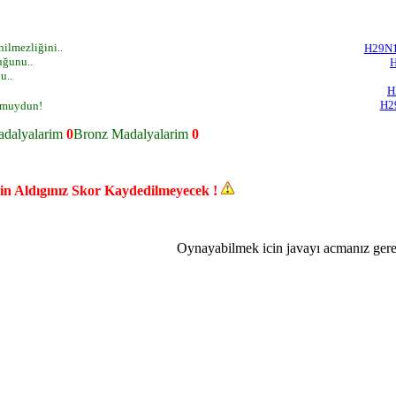
lmezliğini..
H29N
ğunu..
u..
H
H2
rmuydun!
dalyalarim
0
Bronz Madalyalarim
0
in Aldıgınız Skor Kaydedilmeyecek !
Oynayabilmek icin javayı acmanız gere