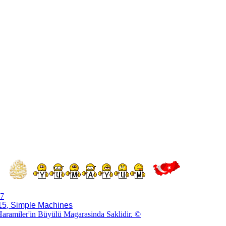
7
5, Simple Machines
aramiler'in Büyülü Magarasinda Saklidir. ©