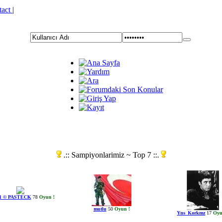
tact
|
.:: Sampiyonlarimiz ~ Top 7 ::.
1 © PASTECK
78
Oyun !
mutlu
50
Oyun !
Yns_Korkmz
17
Oyu