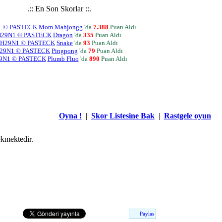
.:: En Son Skorlar ::.
1 © PASTECK
Mom Mahjongg
'da
7.388
Puan Aldı
H29N1 © PASTECK
Dragon
'da
335
Puan Aldı
H29N1 © PASTECK
Snake
'da
93
Puan Aldı
29N1 © PASTECK
Pingpong
'da
79
Puan Aldı
9N1 © PASTECK
Plumb Fluo
'da
890
Puan Aldı
Oyna !
|
Skor Listesine Bak
|
Rastgele oyun
kmektedir.
Paylas