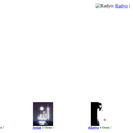
Radyo
|
n !
Arslan
5
Oyun !
z€keriya
4
Oyun !