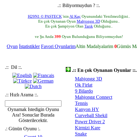
.:: Biliyormuydun ? ::.
H29N1 © PASTECK
'nin
Al Kaç
Oyunundaki Yenilmezliğini..
En çok Oynanan Oyun
Mahjongg 3D
Olduğunu..
En çok Şampiyon Olan
Tarık
Olduğunu..
ve Şu Anda
399
Oyun Bulunduğunu Biliyormuydun!
Oyun
İstatistikler
Favori Oyunlarim
Altin Madalyalarim
0
Gümüs Ma
.:: Dil ::.
.:: En çok Oynanan Oyunlar ::.
Mahjongg 3D
Ok Firlat
9 Bilardo
.:: Hızlı Arama ::.
Mahjongg Connect
Tennis
Oynamak Istedigin Oyunu
Kanyon HY
Ara! Sonuclar Burada
Curveball Shekil
Gösterilecektir.
Power Driver 2
Kirmizi Kare
.: Günün Oyunu :.
Snake
Count 10