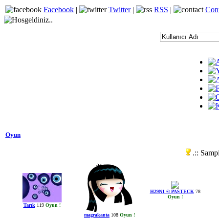
Facebook
|
Twitter
|
RSS
|
Con
Oyun
.:: Sampi
H29N1 © PASTECK
78
Oyun !
Tarık
119
Oyun !
magrakanta
108
Oyun !