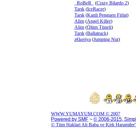
_RoBeR_
(
Crazy Bilardo 2
)
Tarık
(
IceRacer
)
Tarık
(
Kanli Penguen Firlat
)
Alim
(
Angel Killer
)
Alim
(
Ölüm Tüneli
)
Tarık
(
Ballatrack
)
z€keriya
(
Jumping Nut
)
WWW.YUMAYUM.COM © 2007
Powered by SMF
~
© 2006-2015, Simp
© Tüm Haklari Ali Baba ve Kirk Haramiler'