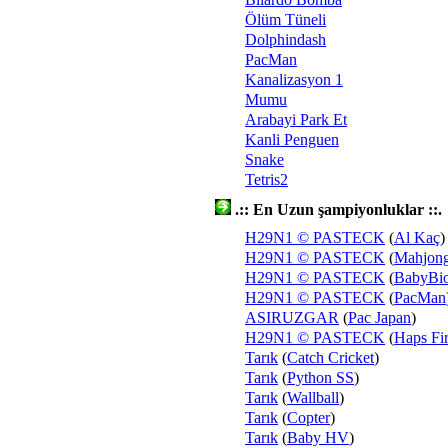
Ölüm Tüneli
Dolphindash
PacMan
Kanalizasyon 1
Mumu
Arabayi Park Et
Kanli Penguen
Snake
Tetris2
.:: En Uzun şampiyonluklar ::.
H29N1 © PASTECK
(
Al Kaç
)
H29N1 © PASTECK
(
Mahjon
H29N1 © PASTECK
(
BabyBi
H29N1 © PASTECK
(
PacMan
ASIRUZGAR
(
Pac Japan
)
H29N1 © PASTECK
(
Haps Fir
Tarık
(
Catch Cricket
)
Tarık
(
Python SS
)
Tarık
(
Wallball
)
Tarık
(
Copter
)
Tarık
(
Baby HV
)