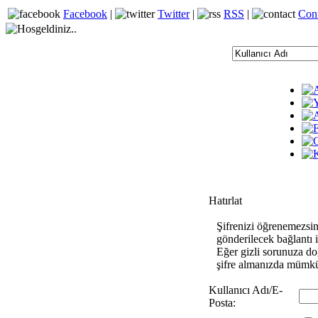
Facebook
|
Twitter
|
RSS
|
Con
Hatırlat
Şifrenizi öğrenemezsin
gönderilecek bağlantı il
Eğer gizli sorunuza doğ
şifre almanızda mümkü
Kullanıcı Adı/E-
Posta: