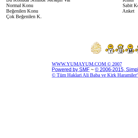
Normal Konu
Sabit K
Beğenilen Konu
Anket
Çok Beğenilen K.
WWW.YUMAYUM.COM © 2007
Powered by SMF
~
© 2006-2015, Simp
© Tüm Haklari Ali Baba ve Kirk Haramiler'