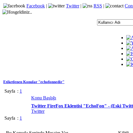
Facebook
|
Twitter
|
RSS
|
Con
Etiketlenen Konular "echofonnedir"
Sayfa
:
1
Konu Başlığı
Twitter FireFox Eklentisi "EchoFon" - (Eski Twit
Twitter
Sayfa
:
1
Bu Konuda Seninde Mesajın Var
Kilitli