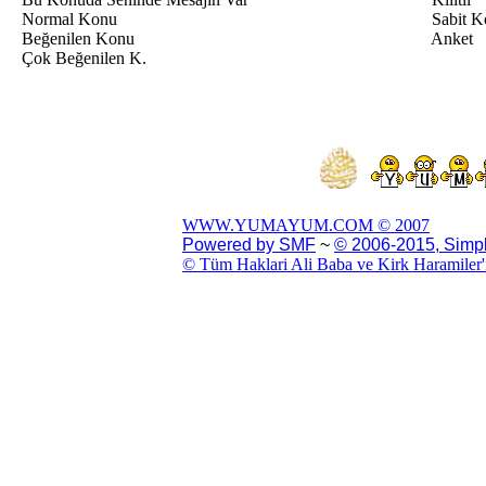
Normal Konu
Sabit K
Beğenilen Konu
Anket
Çok Beğenilen K.
WWW.YUMAYUM.COM © 2007
Powered by SMF
~
© 2006-2015, Simp
© Tüm Haklari Ali Baba ve Kirk Haramiler'