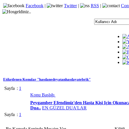
Facebook
|
Twitter
|
RSS
|
Con
Etiketlenen Konular "hasdanedeyatanhasdayatebrik"
Sayfa
:
1
Konu Başlığı
Peygamber Efendimiz'den Hasta Kişi Için Okuna
Dua..
EN GÜZEL DUA'LAR
Sayfa
:
1
Bu Konuda Seninde Mesajın Var
Kilitli