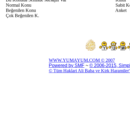
Normal Konu
Sabit K
Beğenilen Konu
Anket
Çok Beğenilen K.
WWW.YUMAYUM.COM © 2007
Powered by SMF
~
© 2006-2015, Simp
© Tüm Haklari Ali Baba ve Kirk Haramiler'