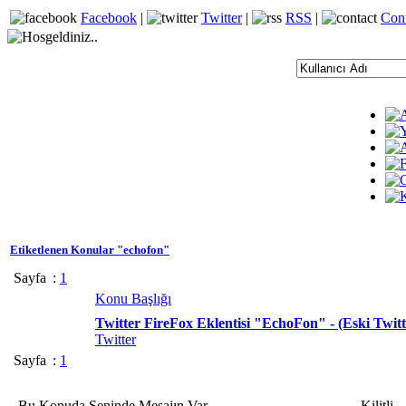
Facebook
|
Twitter
|
RSS
|
Con
Etiketlenen Konular "echofon"
Sayfa
:
1
Konu Başlığı
Twitter FireFox Eklentisi "EchoFon" - (Eski Twit
Twitter
Sayfa
:
1
Bu Konuda Seninde Mesajın Var
Kilitli