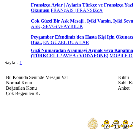
Fransizça Aylar | Aylarin Türkçe ve Fransizça Yazil
Okunusu
FRANçAIS | FRANSIZçA
Cok Güzel Bir Ask Mesaji.. Iyiki Varsin, Iyiki Sevm
ASK, SEVGi ve AYRILIK
Peygamber Efendimiz'den Hasta Kişi Için Okuna
Dua..
EN GÜZEL DUA'LAR
Gizli Numaradan Aranmayi Açmak veya Kapatm
(TÜRKCELL / AVEA / VODAFONE)
MOBiLE 
Sayfa
:
1
Bu Konuda Seninde Mesajın Var
Kilitli
Normal Konu
Sabit K
Beğenilen Konu
Anket
Çok Beğenilen K.