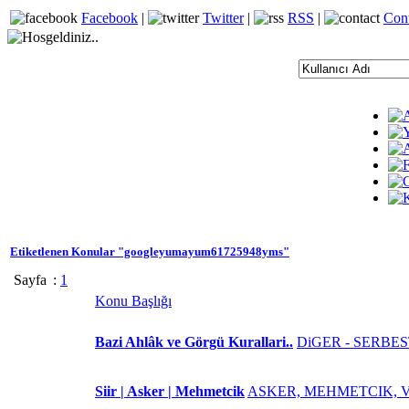
Facebook
|
Twitter
|
RSS
|
Con
Etiketlenen Konular "googleyumayum61725948yms"
Sayfa
:
1
Konu Başlığı
Bazi Ahlâk ve Görgü Kurallari..
DiGER - SERBE
Siir | Asker | Mehmetcik
ASKER, MEHMETCIK, V