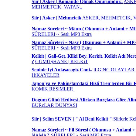
Siir | Asker | Komando Olmak Onurumdur..
ASKE
MEHMETCIK, VATAN..
Siir | Asker | Mehmetcik
ASKER, MEHMETCIK, V
Namaz Sûreleri ~ Mâun ( Okunusu + Anlami + M
SÛRELERI ~ Sesli MP3 Extra
Namaz Sûreleri ~ Nasr ( Okunusu + Anlami + MP
SÛRELERI ~ Sesli MP3 Extra
Kelkit | Gail-Get, Kilki Bey, Kerkit, Kelkit Adı Ne
?
GÜMÜŞHANE | KELKiT
Seninle Iyi Anlasacagiz Coni..
iLGiNC OLAYLAR 
HiKAYELER
Japon'ya ve Pakinstan'daki Hizli Tren'lerden Bir 
KOMiK RESiMLER
Dogum Günü Hediyesi Alirken Burçlara Göre Alin
BURçLAR DÜNYASI
Siir | Selim SEVEN | " Al Beni Kelkit "
Siirlerle Kel
Namaz Sûreleri ~ Fil Sûresi ( Okunusu + Anlami 
NAMAZ SÛRELERI ~ Sesli MP3 Extra