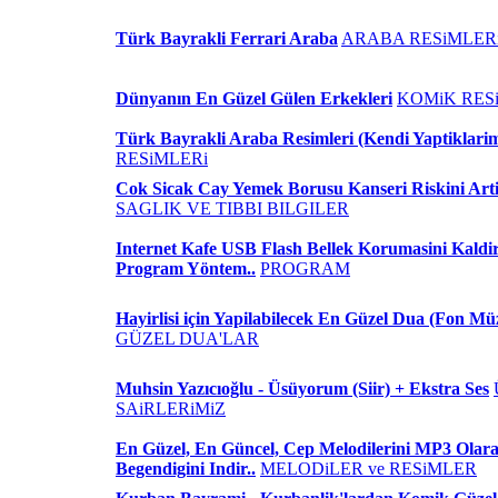
Türk Bayrakli Ferrari Araba
ARABA RESiMLER
Dünyanın En Güzel Gülen Erkekleri
KOMiK RES
Türk Bayrakli Araba Resimleri (Kendi Yaptiklari
RESiMLERi
Cok Sicak Cay Yemek Borusu Kanseri Riskini Artir
SAGLIK VE TIBBI BILGILER
Internet Kafe USB Flash Bellek Korumasini Kaldi
Program Yöntem..
PROGRAM
Hayirlisi için Yapilabilecek En Güzel Dua (Fon Mü
GÜZEL DUA'LAR
Muhsin Yazıcıoğlu - Üsüyorum (Siir) + Ekstra Ses
SAiRLERiMiZ
En Güzel, En Güncel, Cep Melodilerini MP3 Olara
Begendigini Indir..
MELODiLER ve RESiMLER