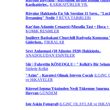
Kurban Bayrami - Kurbanlik'lardan Komik Güzel
Karikatürler..
KARiKATÜRLER VB.
Rüyalar Hakkında En Sık Sorulan 11 Soru.. "Luc
Dreaming" Nedir ?
RÜYA TABiRLERi
Kar'dan Adamin Cenazesi (Musalla Tasi + Hoca +
KOMiK RESiMLER
Ingiltere Basbakani Churchill Radyoda Konusma
Giderken..
FIKRALAR
Sevr Anlasmasi (10 Ağustos 1920) Hakkinda..
ANADOLUDAN ESiNTiLER
Siir | Fahrettin KÖSEOGLU | " Kelkit'e Bir Selam
Siirlerle Kelkit
"Azim" - Karateci Olmak Isteyen Cocuk
iLGiNC
ve HiKAYELER
Küresel Isınma Yüzünden Nesli Tükenme Sınırına
Hayvan
GÜNDEM
Iste Askin Fotografi
iLGiNC OLAYLAR ve HiKA