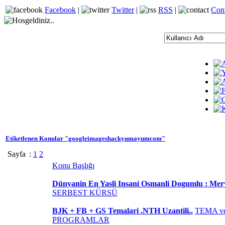
Facebook
|
Twitter
|
RSS
|
Con
Etiketlenen Konular "googleimageshackyumayumcom"
Sayfa
:
1
2
Konu Başlığı
Dünyanin En Yasli Insani Osmanli Dogumlu : M
SERBEST KÜRSÜ
BJK + FB + GS Temalari .NTH Uzantili..
TEMA v
PROGRAMLAR