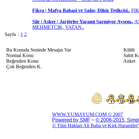
Fikra | Mafya Babasi ve Sağır, Dilsiz Tetikçisi..
FI
Siir | Asker | Jarjörler Yarami Sarmiyor Aysem..
A
MEHMETCIK, VATAN..
Sayfa
:
1
2
Bu Konuda Seninde Mesajın Var
Kilitli
Normal Konu
Sabit K
Beğenilen Konu
Anket
Çok Beğenilen K.
WWW.YUMAYUM.COM © 2007
Powered by SMF
~
© 2006-2015, Simp
© Tüm Haklari Ali Baba ve Kirk Haramiler'