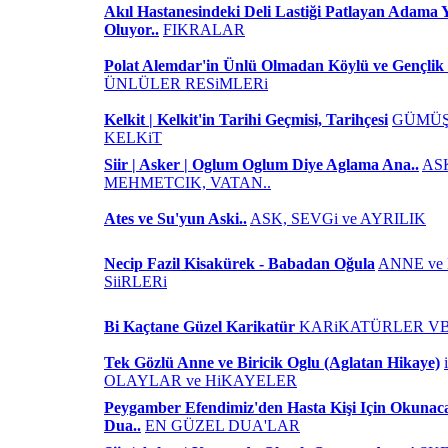
Akıl Hastanesindeki Deli Lastiği Patlayan Adama 
Oluyor..
FIKRALAR
Polat Alemdar'in Ünlü Olmadan Köylü ve Gençlik 
ÜNLÜLER RESiMLERi
Kelkit | Kelkit'in Tarihi Geçmisi, Tarihçesi
GÜMÜŞ
KELKiT
Siir | Asker | Oglum Oglum Diye Aglama Ana..
AS
MEHMETCIK, VATAN..
Ates ve Su'yun Aski..
ASK, SEVGi ve AYRILIK
Necip Fazil Kisakürek - Babadan Oğula
ANNE ve
SiiRLERi
Bi Kaçtane Güzel Karikatür
KARiKATÜRLER VB
Tek Gözlü Anne ve Biricik Oglu (Aglatan Hikaye)
OLAYLAR ve HiKAYELER
Peygamber Efendimiz'den Hasta Kişi Için Okuna
Dua..
EN GÜZEL DUA'LAR