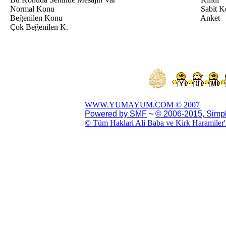
Normal Konu
Sabit K
Beğenilen Konu
Anket
Çok Beğenilen K.
WWW.YUMAYUM.COM © 2007
Powered by SMF
~
© 2006-2015, Simp
© Tüm Haklari Ali Baba ve Kirk Haramiler'