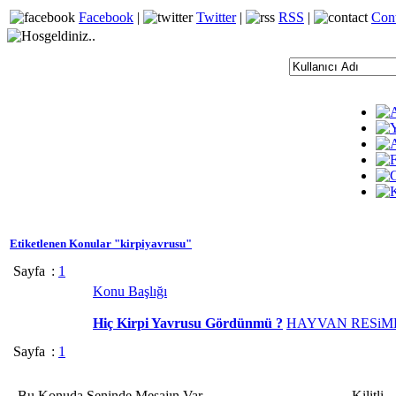
Facebook
|
Twitter
|
RSS
|
Con
Etiketlenen Konular "kirpiyavrusu"
Sayfa
:
1
Konu Başlığı
Hiç Kirpi Yavrusu Gördünmü ?
HAYVAN RESiM
Sayfa
:
1
Bu Konuda Seninde Mesajın Var
Kilitli