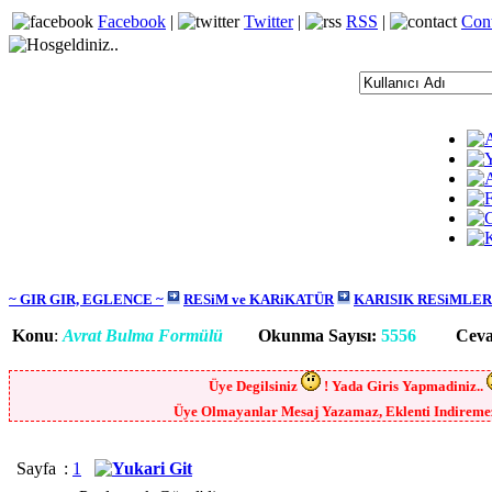
Facebook
|
Twitter
|
RSS
|
Con
~ GIR GIR, EGLENCE ~
RESiM ve KARiKATÜR
KARISIK RESiMLER
Konu
:
Avrat Bulma Formülü
Okunma Sayısı:
5556
Cevap 
Üye Degilsiniz
! Yada Giris Yapmadiniz..
Üye Olmayanlar Mesaj Yazamaz, Eklenti Indiremez,
Sayfa
:
1