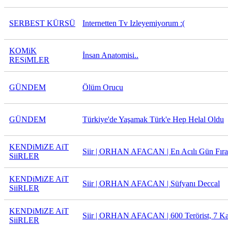
SERBEST KÜRSÜ
Internetten Tv Izleyemiyorum :(
KOMiK
İnsan Anatomisi..
RESiMLER
GÜNDEM
Ölüm Orucu
GÜNDEM
Türkiye'de Yaşamak Türk'e Hep Helal Oldu
KENDiMiZE AiT
Siir | ORHAN AFACAN | En Acılı Gün Fırat
SiiRLER
KENDiMiZE AiT
Siir | ORHAN AFACAN | Süfyanı Deccal
SiiRLER
KENDiMiZE AiT
Siir | ORHAN AFACAN | 600 Terörist, 7 K
SiiRLER