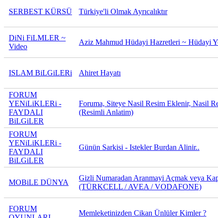
SERBEST KÜRSÜ
Türkiye'li Olmak Ayrıcalıktır
DiNi FiLMLER ~
Aziz Mahmud Hüdayi Hazretleri ~ Hüdayi Y
Video
ISLAM BiLGiLERi
Ahiret Hayatı
FORUM
YENiLiKLERi -
Foruma, Siteye Nasil Resim Eklenir, Nasil R
FAYDALI
(Resimli Anlatim)
BiLGiLER
FORUM
YENiLiKLERi -
Günün Sarkisi - Istekler Burdan Alinir..
FAYDALI
BiLGiLER
Gizli Numaradan Aranmayi Açmak veya Ka
MOBiLE DÜNYA
(TÜRKCELL / AVEA / VODAFONE)
FORUM
Memleketinizden Cikan Ünlüler Kimler ?
OYUNLARI