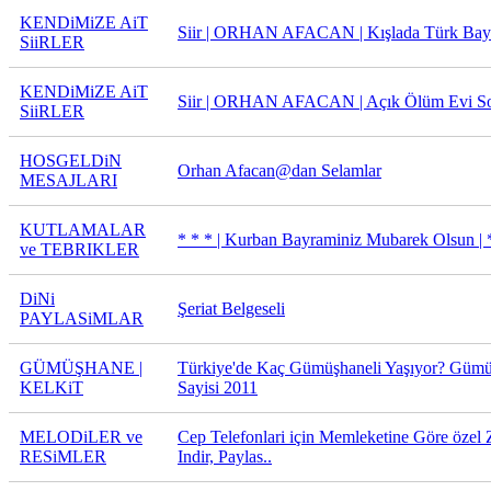
KENDiMiZE AiT
Siir | ORHAN AFACAN | Kışlada Türk Bay
SiiRLER
KENDiMiZE AiT
Siir | ORHAN AFACAN | Açık Ölüm Evi S
SiiRLER
HOSGELDiN
Orhan Afacan@dan Selamlar
MESAJLARI
KUTLAMALAR
* * * | Kurban Bayraminiz Mubarek Olsun | 
ve TEBRIKLER
DiNi
Şeriat Belgeseli
PAYLASiMLAR
GÜMÜŞHANE |
Türkiye'de Kaç Gümüşhaneli Yaşıyor? Gümüş
KELKiT
Sayisi 2011
MELODiLER ve
Cep Telefonlari için Memleketine Göre özel Zi
RESiMLER
Indir, Paylas..