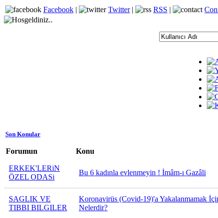
Facebook
|
Twitter
|
RSS
|
Con
Son Konular
Forumun
Konu
ERKEK'LERiN
Bu 6 kadınla evlenmeyin ! İmâm-ı Gazâli
ÖZEL ODASi
SAGLIK VE
Koronavirüs (Covid-19)'a Yakalanmamak İçin
TIBBI BILGILER
Nelerdir?