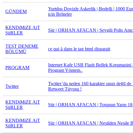
Yurtdışı Dovizle Askerlik | Bedelli | 1000 Eu
GÜNDEM
için Belgeler
KENDiMiZE AiT
Siir | ORHAN AFACAN | Sevgili Polis Amc
SiiRLER
TEST DENEME
ce qui à dans le tag html disparait
BÖLÜMÜ
Internet Kafe USB Flash Bellek Korumasini 
PROGRAM
Program Yöntem..
Twitter’da neden 160 karakter sınırı değil de 
Twitter
Retweet Tüyosu !
KENDiMiZE AiT
Siir | ORHAN AFACAN | Torunun Yarın 18
SiiRLER
KENDiMiZE AiT
Siir | ORHAN AFACAN | Nesilden Nesile B
SiiRLER