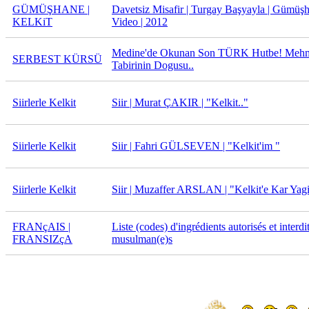
GÜMÜŞHANE |
Davetsiz Misafir | Turgay Başyayla | Gümüşha
KELKiT
Video | 2012
Medine'de Okunan Son TÜRK Hutbe! Mehm
SERBEST KÜRSÜ
Tabirinin Dogusu..
Siirlerle Kelkit
Siir | Murat ÇAKIR | "Kelkit.."
Siirlerle Kelkit
Siir | Fahri GÜLSEVEN | "Kelkit'im "
Siirlerle Kelkit
Siir | Muzaffer ARSLAN | "Kelkit'e Kar Yagi
FRANçAIS |
Liste (codes) d'ingrédients autorisés et interdi
FRANSIZçA
musulman(e)s